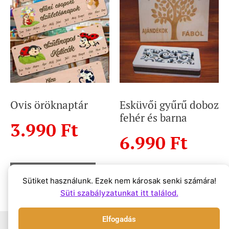
Ovis öröknaptár
Esküvői gyűrű doboz
fehér és barna
3.990
Ft
6.990
Ft
Select options
Sütiket használunk. Ezek nem károsak senki számára!
Select options
Süti szabályzatunkat itt találod.
Elfogadás