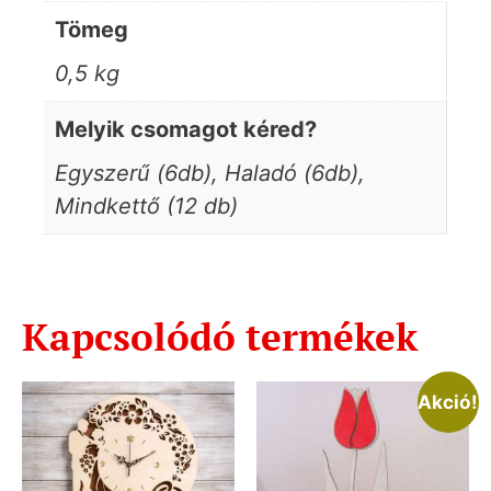
Tömeg
0,5 kg
Melyik csomagot kéred?
Egyszerű (6db), Haladó (6db),
Mindkettő (12 db)
Kapcsolódó termékek
Akció!