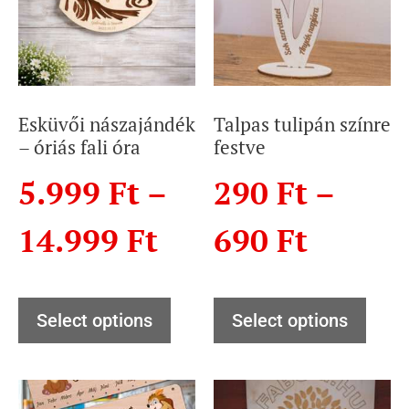
Esküvői nászajándék
Talpas tulipán színre
– óriás fali óra
festve
5.999
Ft
–
290
Ft
–
14.999
Ft
690
Ft
Select options
Select options