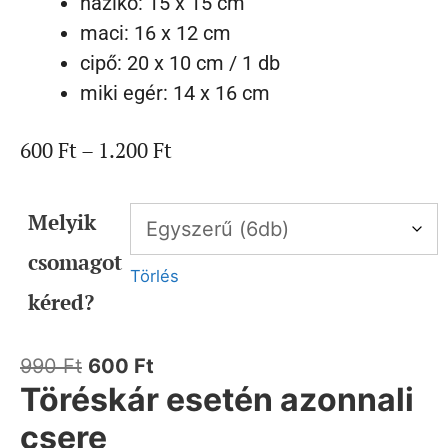
házikó: 15 x 15 cm
maci: 16 x 12 cm
cipő: 20 x 10 cm / 1 db
miki egér: 14 x 16 cm
600
Ft
–
1.200
Ft
Melyik
csomagot
Törlés
kéred?
990
Ft
600
Ft
Töréskár esetén azonnali
csere