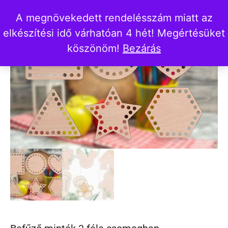
A megnövekedett rendelésszám miatt az
Akció!
elkészítési idő várhatóan 4 hét! Megértésüket
köszönöm!
Bezárás