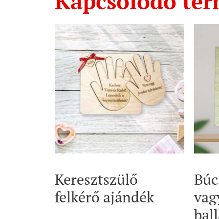
Kapcsolódó te
Keresztszülő
Búc
felkérő ajándék
vag
bal