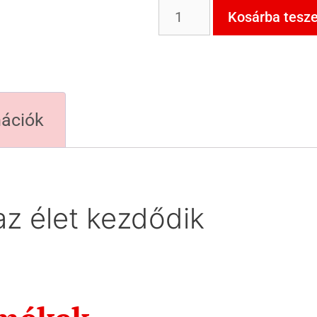
Kosárba tesz
mációk
az élet kezdődik