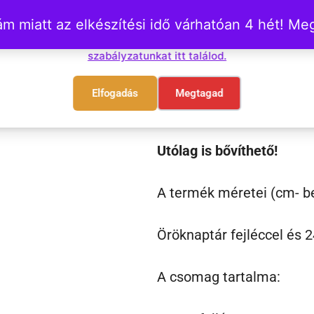
Család.. – 
 miatt az elkészítési idő várhatóan 4 hét! M
Sütiket használunk. Ezek nem károsak senki számára!
Süti
bilétákkal
szabályzatunkat itt találod.
Tökéletes választás a c
Elfogadás
Megtagad
szülőknek, nagyszülőkne
Utólag is bővíthető!
A termék méretei (cm- b
Öröknaptár fejléccel és 24
A csomag tartalma: