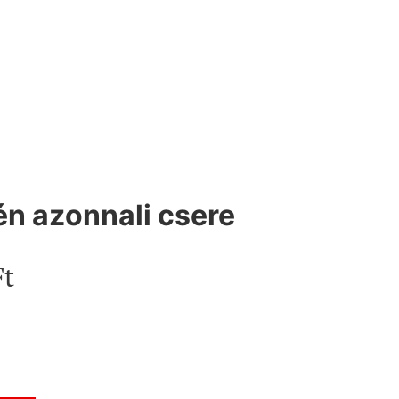
én azonnali csere
Ft