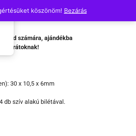
élet – szeretet
egértésüket köszönöm!
Bezárás
saládod számára, ajándékba
k, barátoknak!
en): 30 x 10,5 x 6mm
 db szív alakú bilétával.