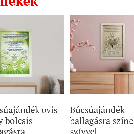
rmékek
súajándék ovis
Búcsúajándék
y bölcsis
ballagásra színe
lagásra
szívvel