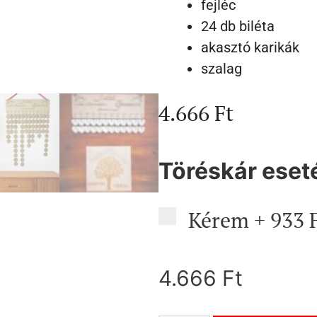
fejléc
24 db biléta
akasztó karikák
szalag
4.666
Ft
Töréskár eset
Kérem
+
933 
4.666
Ft