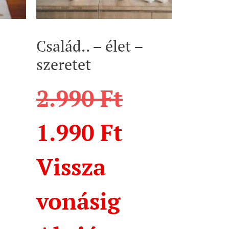
Család.. – élet –
szeretet
2.990
Ft
1.990
Ft
Vissza
vonásig