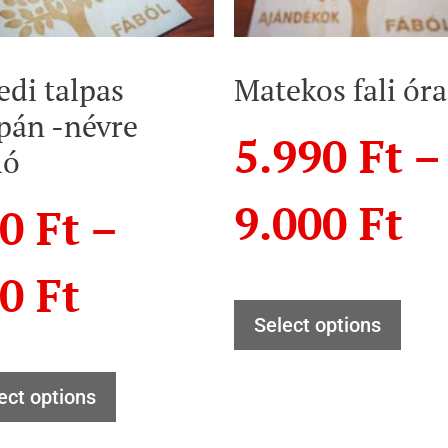
edi talpas
Matekos fali óra
ipán -névre
5.990
Ft
–
ló
9.000
Ft
90
Ft
–
90
Ft
Select options
ect options