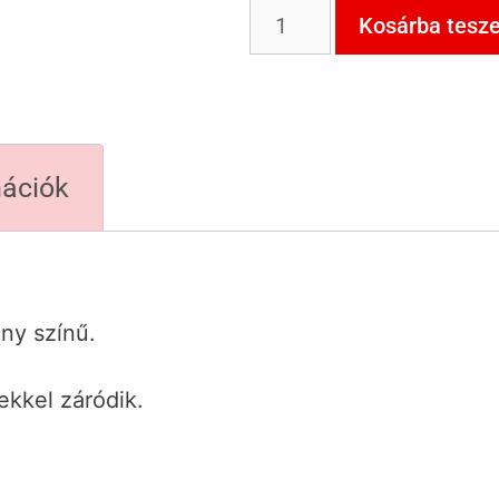
Kosárba tesz
mációk
ny színű.
kkel záródik.