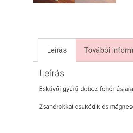
Leírás
További infor
Leírás
Esküvői gyűrű doboz fehér és ara
Zsanérokkal csukódik és mágnese