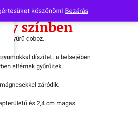
yűrű dobozotok
egértésüket köszönöm!
Bezárás
any színben
zínű gyűrű doboz.
tívumokkal díszített a belsejében
yben elférnek gyűrűitek.
 mágnesekkel záródik.
lapterületű és 2,4 cm magas