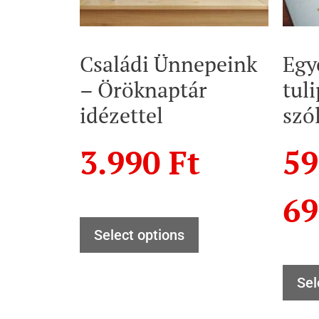
Családi Ünnepeink
Egy
– Öröknaptár
tul
idézettel
szó
3.990
Ft
5
6
Select options
Sel