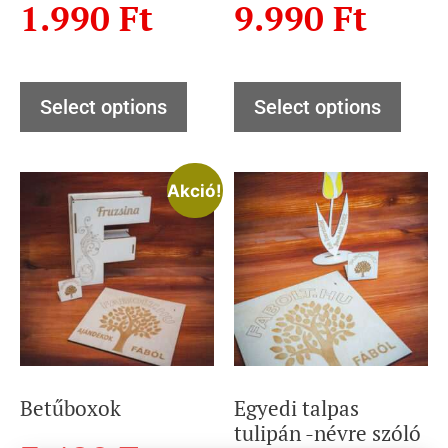
1.990
Ft
9.990
Ft
Select options
Select options
Akció!
Betűboxok
Egyedi talpas
tulipán -névre szóló