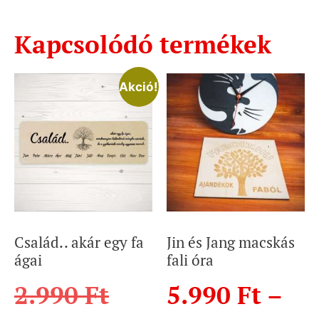
Kapcsolódó termékek
Akció!
Család.. akár egy fa
Jin és Jang macskás
ágai
fali óra
2.990
Ft
5.990
Ft
–