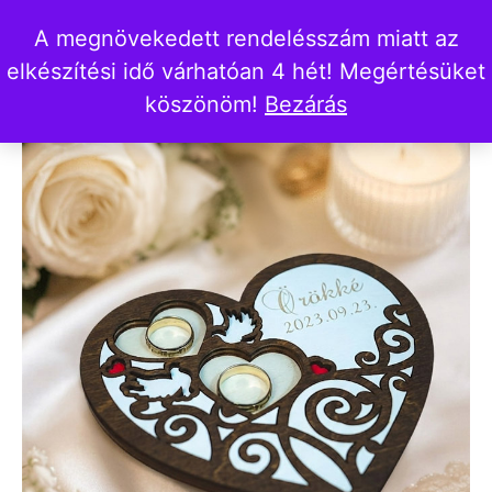
A megnövekedett rendelésszám miatt az
elkészítési idő várhatóan 4 hét! Megértésüket
köszönöm!
Bezárás