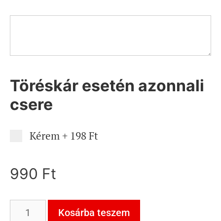
Töréskár esetén azonnali
csere
Kérem
+
198 Ft
990
Ft
Kosárba teszem