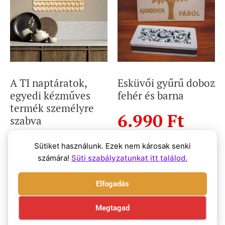
A TI naptáratok,
Esküvői gyűrű doboz
egyedi kézműves
fehér és barna
termék személyre
6.990
Ft
szabva
2.690
Ft
Sütiket használunk. Ezek nem károsak senki
számára!
Süti szabályzatunkat itt találod.
Select options
1.990
Ft
Elfogadás
Megtagad
Select options