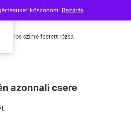
őnapra
egértésüket köszönöm!
Bezárás
a
ült piros színre festett rózsa
írozva
én azonnali csere
Ft