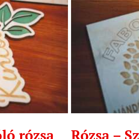
óló rózsa
Rózsa – Sz