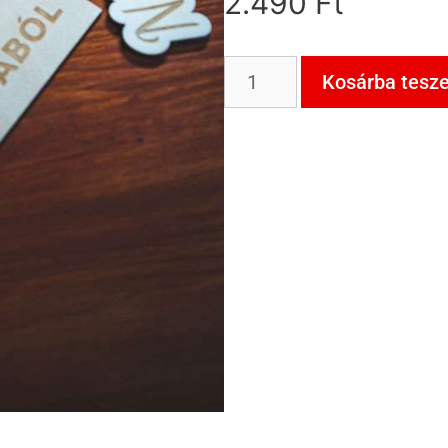
2.490
Ft
Kosárba tesz