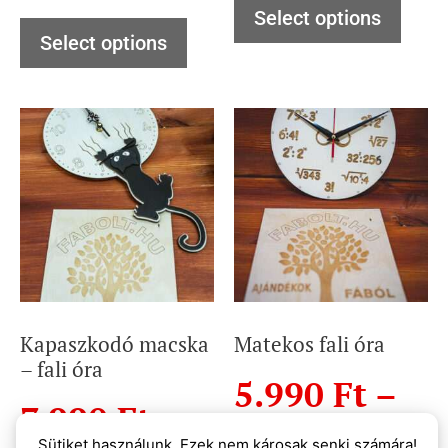
Select options
Select options
Kapaszkodó macska
Matekos fali óra
– fali óra
5.990
Ft
–
7.990
Ft
9.000
Ft
Sütiket használunk. Ezek nem károsak senki számára!