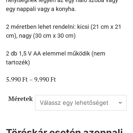
helyiségnek legyen az egy háló szoba vagy
egy nappali vagy a konyha.
2 méretben lehet rendelni: kicsi (21 cm x 21
cm), nagy (30 cm x 30 cm)
2 db 1,5 V AA elemmel működik (nem
tartozék)
5.990
Ft
–
9.990
Ft
Méretek
Töréskár esetén azonnali