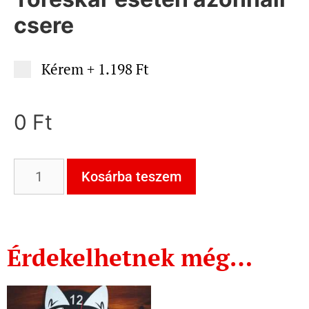
csere
Kérem
+
1.198 Ft
0
Ft
Kosárba teszem
Érdekelhetnek még…