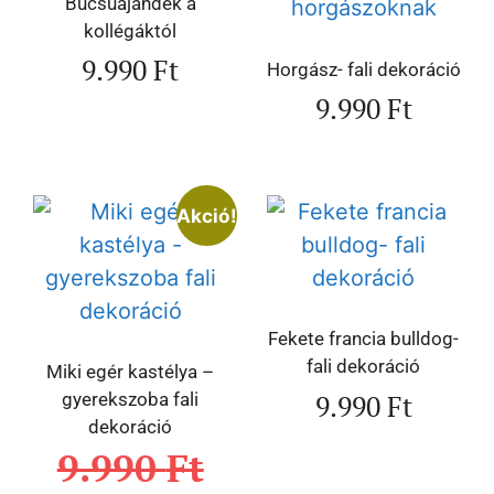
Búcsúajándék a
kollégáktól
9.990
Ft
Horgász- fali dekoráció
9.990
Ft
Akció!
Fekete francia bulldog-
fali dekoráció
Miki egér kastélya –
9.990
Ft
gyerekszoba fali
dekoráció
9.990
Ft