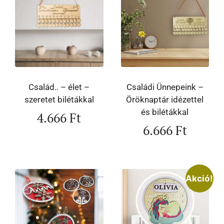
Család.. – élet –
Családi Ünnepeink –
szeretet bilétákkal
Öröknaptár idézettel
és bilétákkal
4.666
Ft
6.666
Ft
Akció!