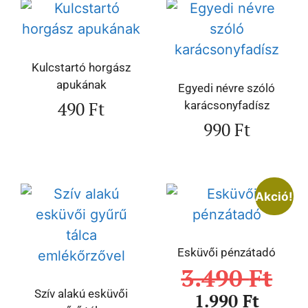
Kulcstartó horgász
apukának
Egyedi névre szóló
490
Ft
karácsonyfadísz
990
Ft
Akció!
Esküvői pénzátadó
3.490
Ft
Szív alakú esküvői
1.990
Ft