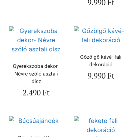
9.990
Ft
Gőzölgő kávé- fali
dekoráció
Gyerekszoba dekor-
9.990
Ft
Névre szóló asztali
dísz
2.490
Ft