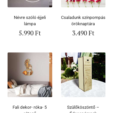
Névre szóló éjjeli
Csaladunk színpompás
lámpa
öröknaptára
5.990
Ft
3.490
Ft
Fali dekor- róka- 5
Szülőköszöntő –