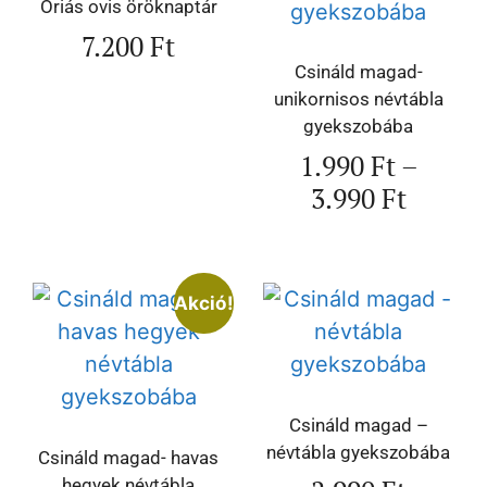
Óriás ovis öröknaptár
7.200
Ft
Csináld magad-
unikornisos névtábla
gyekszobába
1.990
Ft
–
3.990
Ft
Akció!
Csináld magad –
névtábla gyekszobába
Csináld magad- havas
hegyek névtábla