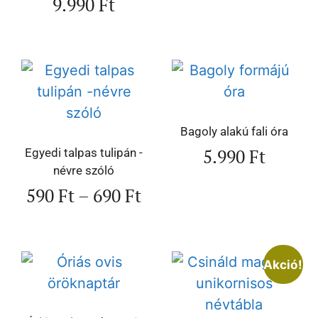
9.990
Ft
Bagoly alakú fali óra
5.990
Ft
Egyedi talpas tulipán -
névre szóló
590
Ft
–
690
Ft
Akció!