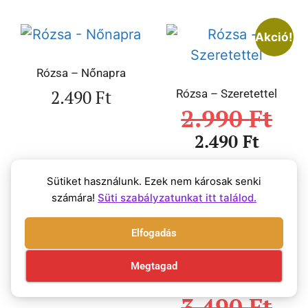
Akció!
Rózsa – Nőnapra
2.490
Ft
Rózsa – Szeretettel
2.990
Ft
2.490
Ft
Sütiket használunk. Ezek nem károsak senki
számára!
Süti szabályzatunkat itt találod.
Akció!
Elfogadás
Levendulás öröknaptár
Magnólia virágos
Megtagad
Öröknaptáratok
3.490
Ft
3.490
Ft