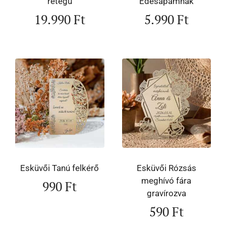
rétegű
Édesapámnak
19.990
Ft
5.990
Ft
Esküvői Tanú felkérő
Esküvői Rózsás
meghívó fára
990
Ft
gravírozva
590
Ft