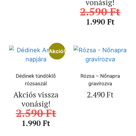
vonásig!
2.590
Ft
1.990
Ft
Akció!
Dédinek tündöklő
Rózsa – Nőnapra
rózsaszál
gravírozva
Akciós vissza
2.490
Ft
vonásig!
2.590
Ft
1.990
Ft