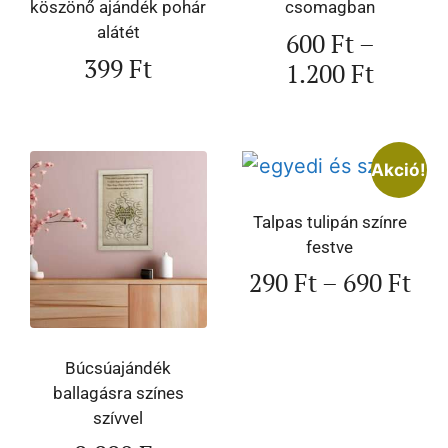
köszönő ajándék pohár
csomagban
alátét
600
Ft
–
399
Ft
1.200
Ft
Akció!
Talpas tulipán színre
festve
290
Ft
–
690
Ft
Búcsúajándék
ballagásra színes
szívvel