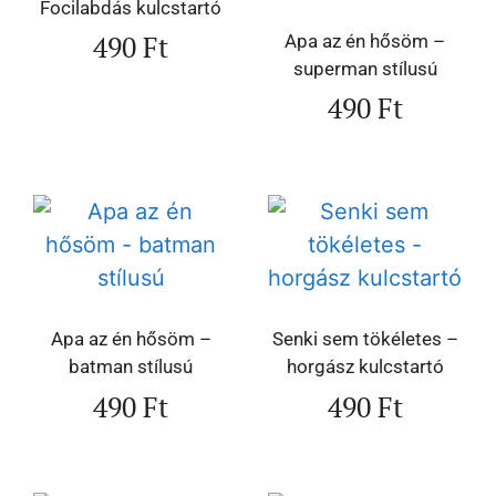
Focilabdás kulcstartó
490
Ft
Apa az én hősöm –
superman stílusú
490
Ft
Apa az én hősöm –
Senki sem tökéletes –
batman stílusú
horgász kulcstartó
490
Ft
490
Ft