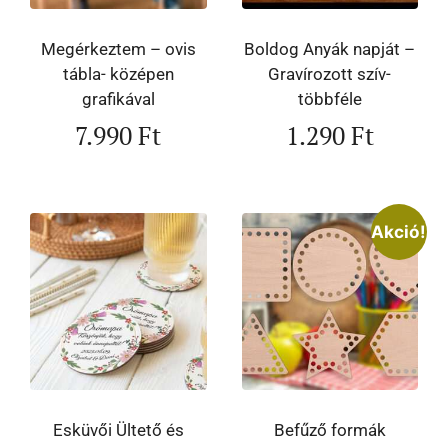
Megérkeztem – ovis
Boldog Anyák napját –
tábla- középen
Gravírozott szív-
grafikával
többféle
7.990
Ft
1.290
Ft
Akció!
Esküvői Ültető és
Befűző formák