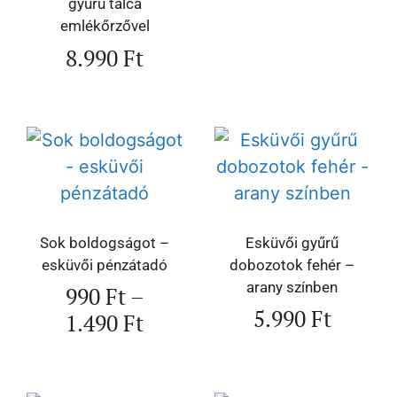
gyűrű tálca
emlékőrzővel
8.990
Ft
Sok boldogságot –
Esküvői gyűrű
esküvői pénzátadó
dobozotok fehér –
arany színben
990
Ft
–
5.990
Ft
1.490
Ft