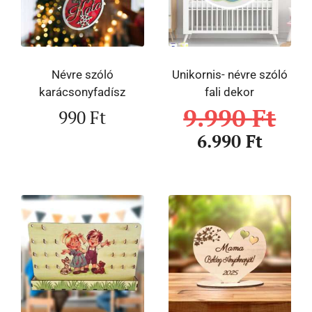
Névre szóló
Unikornis- névre szóló
karácsonyfadísz
fali dekor
9.990
Ft
990
Ft
6.990
Ft