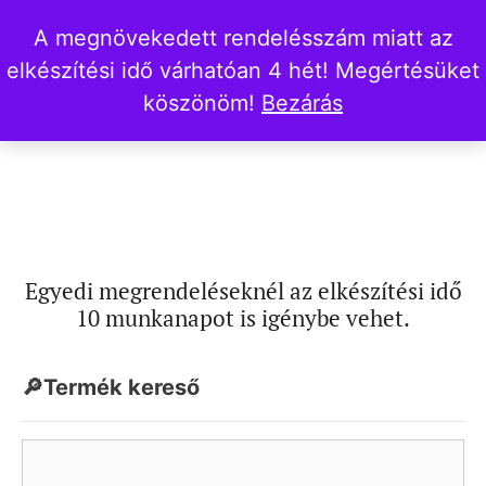
A megnövekedett rendelésszám miatt az
elkészítési idő várhatóan 4 hét! Megértésüket
köszönöm!
Bezárás
Egyedi megrendeléseknél az elkészítési idő
10 munkanapot is igénybe vehet.
🔎Termék kereső