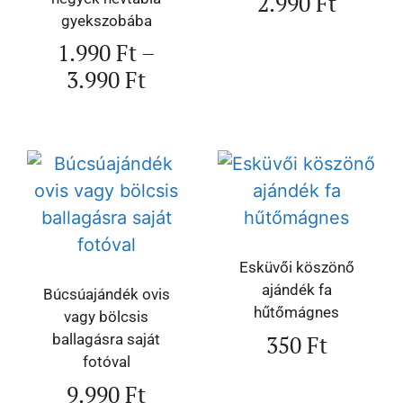
2.990
Ft
gyekszobába
1.990
Ft
–
3.990
Ft
Esküvői köszönő
ajándék fa
Búcsúajándék ovis
hűtőmágnes
vagy bölcsis
350
Ft
ballagásra saját
fotóval
9.990
Ft