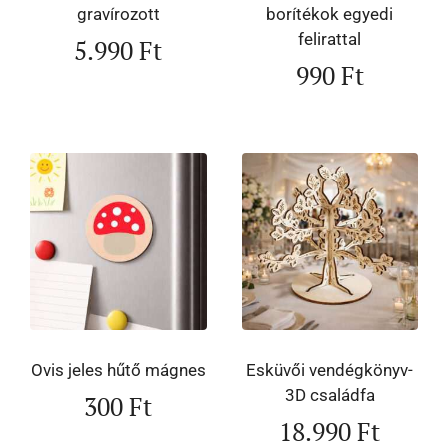
gravírozott
borítékok egyedi
felirattal
5.990
Ft
990
Ft
Ovis jeles hűtő mágnes
Esküvői vendégkönyv-
3D családfa
300
Ft
18.990
Ft