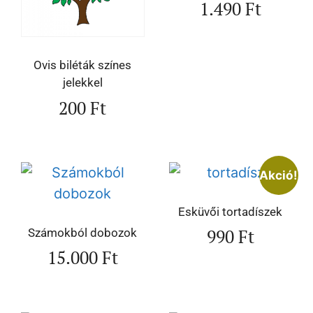
1.490
Ft
Ovis biléták színes
jelekkel
200
Ft
Akció!
Esküvői tortadíszek
990
Ft
Számokból dobozok
15.000
Ft