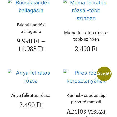
Búcsúajándék
ballagásra
Mama feliratos rózsa -
9.990
Ft
–
több színben
11.988
Ft
2.490
Ft
Akció!
Anya feliratos rózsa
Kerinek- csodaszép
piros rózsaszál
2.490
Ft
Akciós vissza