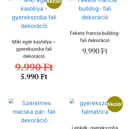
Akció!
Fekete francia bulldog-
fali dekoráció
Miki egér kastélya –
9.990
Ft
gyerekszoba fali
dekoráció
9.990
Ft
5.990
Ft
Akció!
Lepkék- gyerekszoba