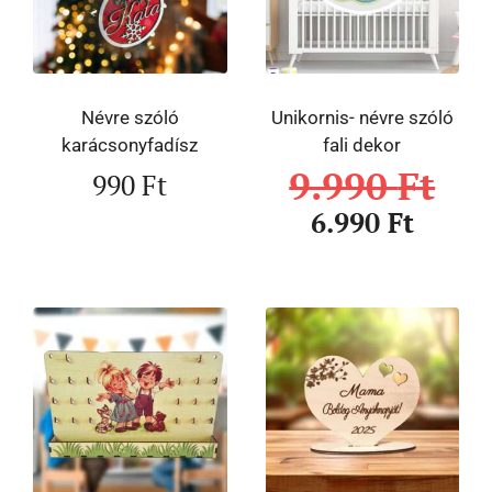
Névre szóló
Unikornis- névre szóló
karácsonyfadísz
fali dekor
9.990
Ft
990
Ft
6.990
Ft