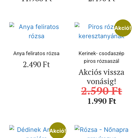
Akció!
Anya feliratos rózsa
Kerinek- csodaszép
piros rózsaszál
2.490
Ft
Akciós vissza
vonásig!
2.590
Ft
1.990
Ft
Akció!