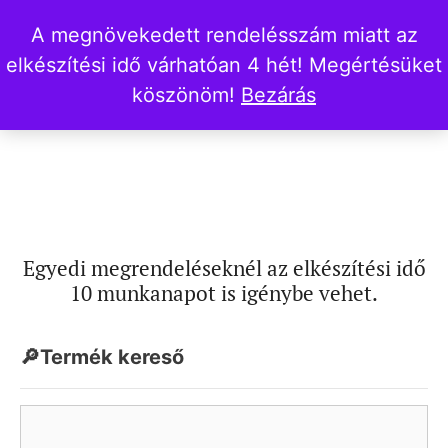
A megnövekedett rendelésszám miatt az
elkészítési idő várhatóan 4 hét! Megértésüket
köszönöm!
Bezárás
Egyedi megrendeléseknél az elkészítési idő
10 munkanapot is igénybe vehet.
🔎Termék kereső