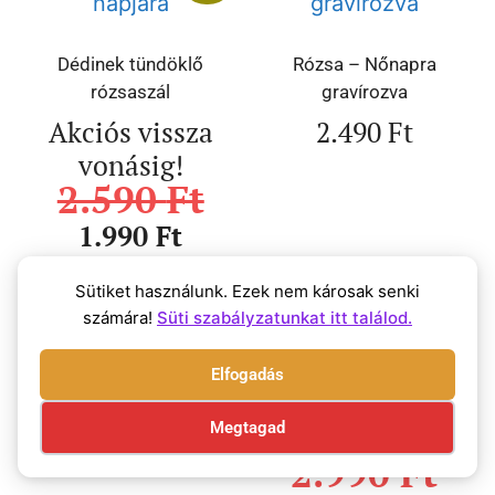
Dédinek tündöklő
Rózsa – Nőnapra
rózsaszál
gravírozva
Akciós vissza
2.490
Ft
vonásig!
2.590
Ft
1.990
Ft
Sütiket használunk. Ezek nem károsak senki
számára!
Süti szabályzatunkat itt találod.
Akció!
Elfogadás
Rózsa – Nőnapra
Megtagad
2.490
Ft
Rózsa – Szeretettel
2.990
Ft