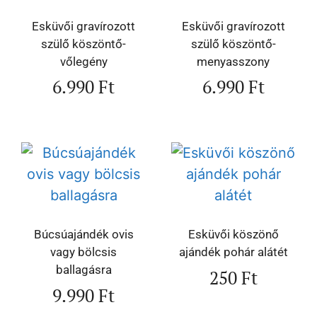
Esküvői gravírozott
Esküvői gravírozott
szülő köszöntő-
szülő köszöntő-
vőlegény
menyasszony
6.990
Ft
6.990
Ft
Búcsúajándék ovis
Esküvői köszönő
vagy bölcsis
ajándék pohár alátét
ballagásra
250
Ft
9.990
Ft