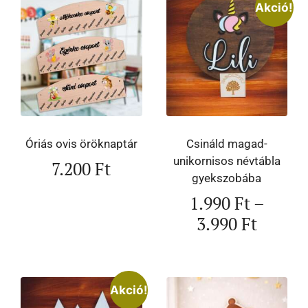
Akció!
Óriás ovis öröknaptár
Csináld magad-
unikornisos névtábla
7.200
Ft
gyekszobába
1.990
Ft
–
3.990
Ft
Akció!