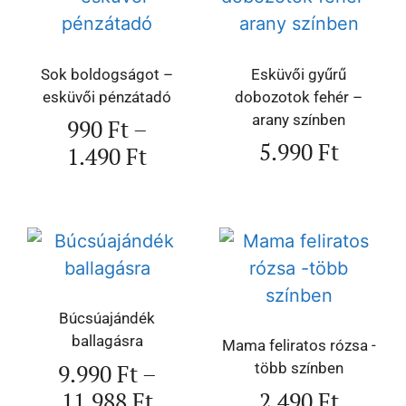
Sok boldogságot –
Esküvői gyűrű
esküvői pénzátadó
dobozotok fehér –
arany színben
990
Ft
–
5.990
Ft
1.490
Ft
Búcsúajándék
ballagásra
Mama feliratos rózsa -
9.990
Ft
–
több színben
11.988
Ft
2.490
Ft