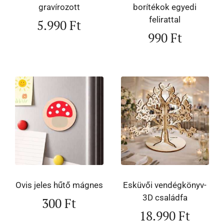
gravírozott
borítékok egyedi
felirattal
5.990
Ft
990
Ft
Ovis jeles hűtő mágnes
Esküvői vendégkönyv-
3D családfa
300
Ft
18.990
Ft