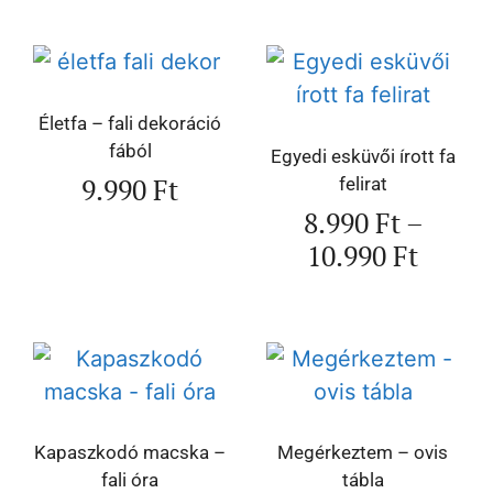
Életfa – fali dekoráció
fából
Egyedi esküvői írott fa
9.990
Ft
felirat
8.990
Ft
–
10.990
Ft
Kapaszkodó macska –
Megérkeztem – ovis
fali óra
tábla