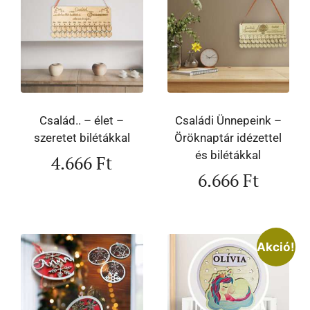
Család.. – élet –
Családi Ünnepeink –
szeretet bilétákkal
Öröknaptár idézettel
és bilétákkal
4.666
Ft
6.666
Ft
Akció!