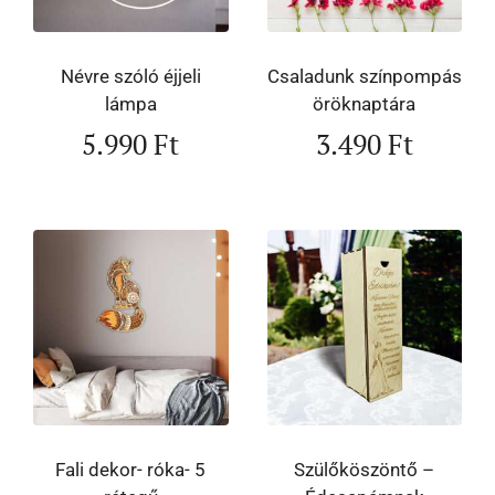
Névre szóló éjjeli
Csaladunk színpompás
lámpa
öröknaptára
5.990
Ft
3.490
Ft
Fali dekor- róka- 5
Szülőköszöntő –