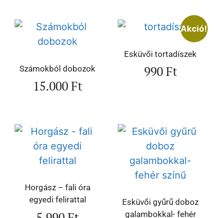
Akció!
Esküvői tortadíszek
990
Ft
Számokból dobozok
15.000
Ft
Horgász – fali óra
egyedi felirattal
Esküvői gyűrű doboz
5.990
Ft
galambokkal- fehér