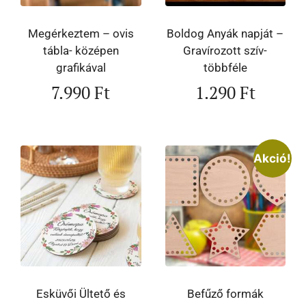
Megérkeztem – ovis
Boldog Anyák napját –
tábla- középen
Gravírozott szív-
grafikával
többféle
7.990
Ft
1.290
Ft
Akció!
Esküvői Ültető és
Befűző formák