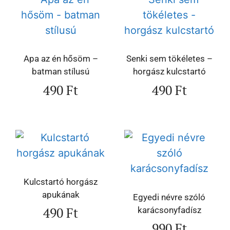
Apa az én hősöm –
Senki sem tökéletes –
batman stílusú
horgász kulcstartó
490
Ft
490
Ft
Kulcstartó horgász
apukának
Egyedi névre szóló
490
Ft
karácsonyfadísz
990
Ft