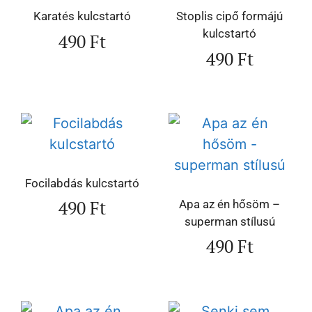
Karatés kulcstartó
Stoplis cipő formájú
kulcstartó
490
Ft
490
Ft
Focilabdás kulcstartó
490
Ft
Apa az én hősöm –
superman stílusú
490
Ft