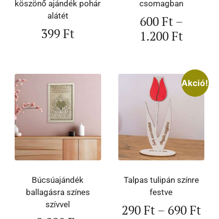
köszönő ajándék pohár
csomagban
alátét
600
Ft
–
399
Ft
1.200
Ft
Akció!
Búcsúajándék
Talpas tulipán színre
ballagásra színes
festve
szívvel
290
Ft
–
690
Ft