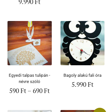
9.990
Ft
Egyedi talpas tulipán -
Bagoly alakú fali óra
névre szóló
5.990
Ft
590
Ft
–
690
Ft