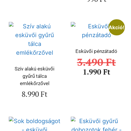
Akció!
Esküvői pénzátadó
3.490
Ft
Szív alakú esküvői
1.990
Ft
gyűrű tálca
emlékőrzővel
8.990
Ft