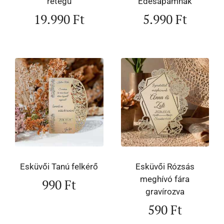
rétegű
Édesapámnak
19.990
Ft
5.990
Ft
Esküvői Tanú felkérő
Esküvői Rózsás
meghívó fára
990
Ft
gravírozva
590
Ft