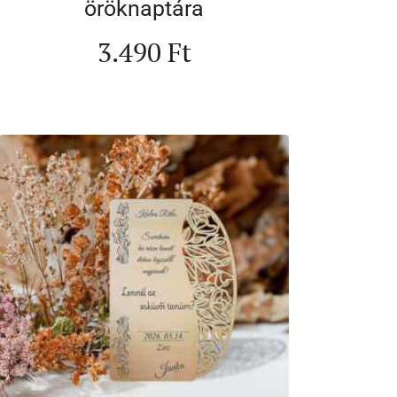
öröknaptára
3.490
Ft