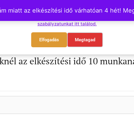
 miatt az elkészítési idő várhatóan 4 hét! M
Főoldal
Összes termék
S
Sütiket használunk. Ezek nem károsak senki számára!
Süti
szabályzatunkat itt találod.
Elfogadás
Megtagad
nél az elkészítési idő 10 munkana