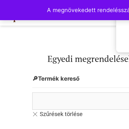
A megnövekedett rendelésszám
Egyedi megrendelések
🔎Termék kereső