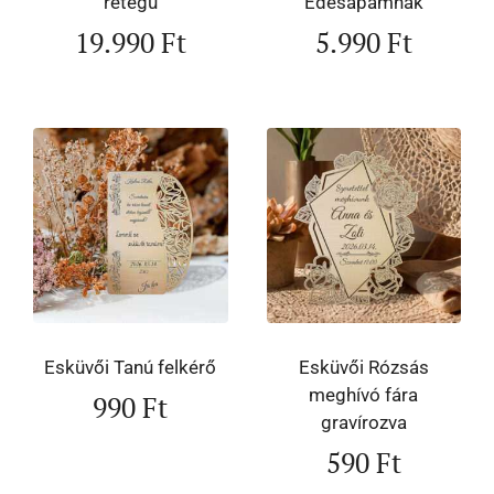
rétegű
Édesapámnak
19.990
Ft
5.990
Ft
Esküvői Tanú felkérő
Esküvői Rózsás
meghívó fára
990
Ft
gravírozva
590
Ft