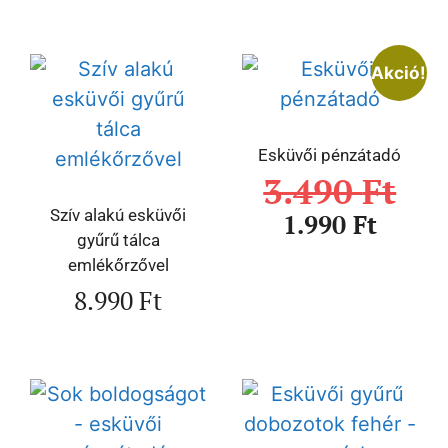
Akció!
Esküvői pénzátadó
3.490
Ft
Szív alakú esküvői
1.990
Ft
gyűrű tálca
emlékőrzővel
8.990
Ft