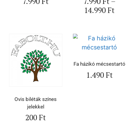
7.990
Ft
7.990
Ft
–
14.990
Ft
Fa házikó mécsestartó
1.490
Ft
Ovis biléták színes
jelekkel
200
Ft