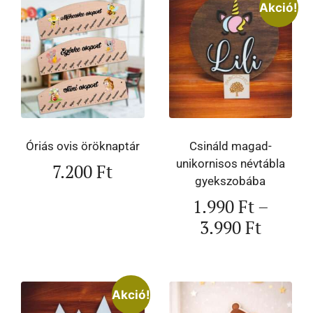
Akció!
Óriás ovis öröknaptár
Csináld magad-
unikornisos névtábla
7.200
Ft
gyekszobába
1.990
Ft
–
3.990
Ft
Akció!