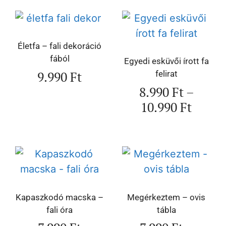
Életfa – fali dekoráció
fából
Egyedi esküvői írott fa
9.990
Ft
felirat
8.990
Ft
–
10.990
Ft
Kapaszkodó macska –
Megérkeztem – ovis
fali óra
tábla