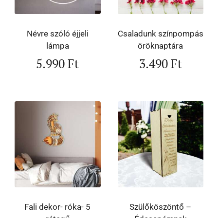
Névre szóló éjjeli
Csaladunk színpompás
lámpa
öröknaptára
5.990
Ft
3.490
Ft
Fali dekor- róka- 5
Szülőköszöntő –