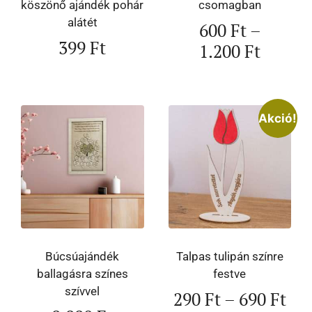
köszönő ajándék pohár
csomagban
alátét
600
Ft
–
399
Ft
1.200
Ft
Akció!
Búcsúajándék
Talpas tulipán színre
ballagásra színes
festve
szívvel
290
Ft
–
690
Ft