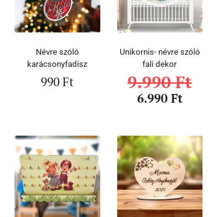
Névre szóló
Unikornis- névre szóló
karácsonyfadísz
fali dekor
9.990
Ft
990
Ft
6.990
Ft