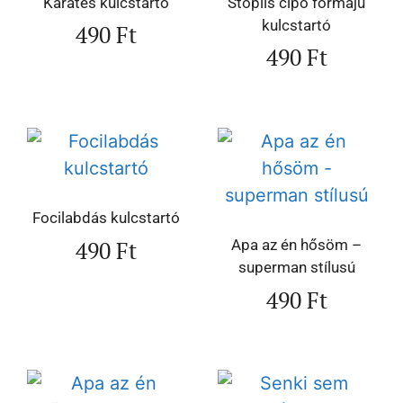
Karatés kulcstartó
Stoplis cipő formájú
kulcstartó
490
Ft
490
Ft
Focilabdás kulcstartó
490
Ft
Apa az én hősöm –
superman stílusú
490
Ft