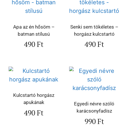
Apa az én hősöm –
Senki sem tökéletes –
batman stílusú
horgász kulcstartó
490
Ft
490
Ft
Kulcstartó horgász
apukának
Egyedi névre szóló
490
Ft
karácsonyfadísz
990
Ft