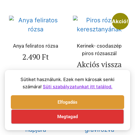
Akció!
Anya feliratos rózsa
Kerinek- csodaszép
piros rózsaszál
2.490
Ft
Akciós vissza
vonásig!
2.590
Ft
Sütiket használunk. Ezek nem károsak senki
számára!
Süti szabályzatunkat itt találod.
1.990
Ft
Elfogadás
Megtagad
Akció!