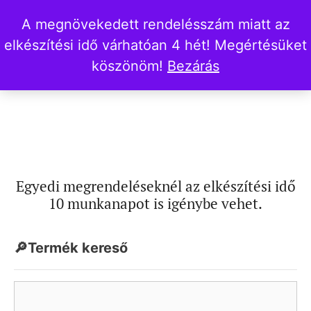
A megnövekedett rendelésszám miatt az
elkészítési idő várhatóan 4 hét! Megértésüket
köszönöm!
Bezárás
Egyedi megrendeléseknél az elkészítési idő
10 munkanapot is igénybe vehet.
🔎Termék kereső