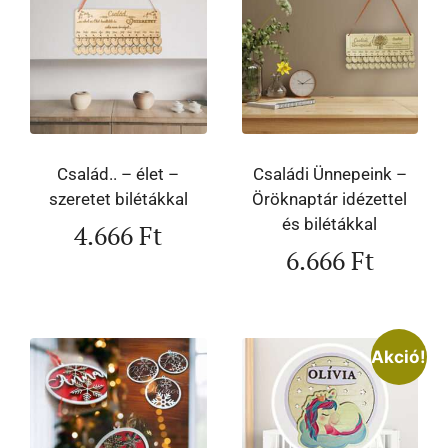
Család.. – élet –
Családi Ünnepeink –
szeretet bilétákkal
Öröknaptár idézettel
és bilétákkal
4.666
Ft
6.666
Ft
Akció!