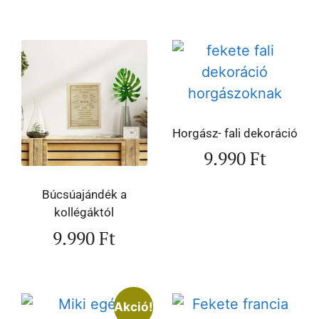
Horgász- fali dekoráció
9.990
Ft
Búcsúajándék a
kollégáktól
9.990
Ft
Akció!