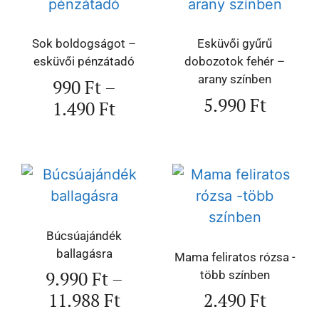
Sok boldogságot –
Esküvői gyűrű
esküvői pénzátadó
dobozotok fehér –
arany színben
990
Ft
–
5.990
Ft
1.490
Ft
Búcsúajándék
ballagásra
Mama feliratos rózsa -
9.990
Ft
–
több színben
11.988
Ft
2.490
Ft