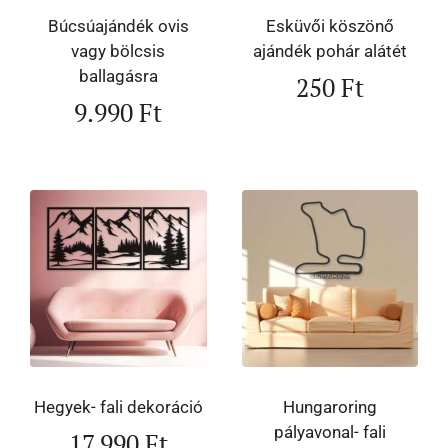
Búcsúajándék ovis
Esküvői köszönő
vagy bölcsis
ajándék pohár alátét
ballagásra
250
Ft
9.990
Ft
Hegyek- fali dekoráció
Hungaroring
pályavonal- fali
17.990
Ft