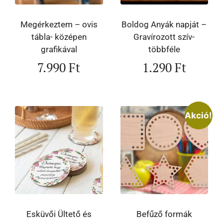
Megérkeztem – ovis
Boldog Anyák napját –
tábla- középen
Gravírozott szív-
grafikával
többféle
7.990
Ft
1.290
Ft
Akció!
Esküvői Ültető és
Befűző formák