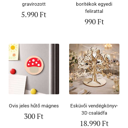
gravírozott
borítékok egyedi
felirattal
5.990
Ft
990
Ft
Ovis jeles hűtő mágnes
Esküvői vendégkönyv-
3D családfa
300
Ft
18.990
Ft