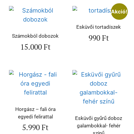
Akció!
Esküvői tortadíszek
990
Ft
Számokból dobozok
15.000
Ft
Horgász – fali óra
egyedi felirattal
Esküvői gyűrű doboz
5.990
Ft
galambokkal- fehér
színű