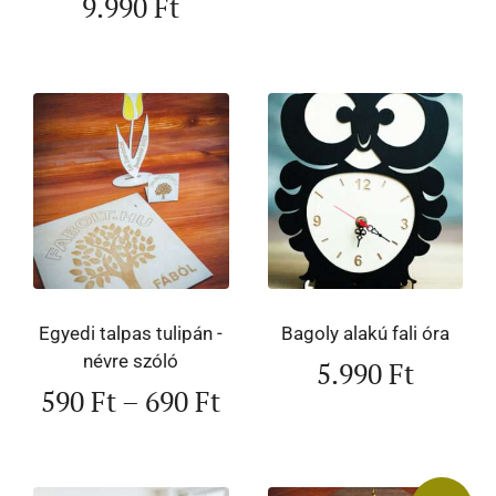
9.990
Ft
Egyedi talpas tulipán -
Bagoly alakú fali óra
névre szóló
5.990
Ft
590
Ft
–
690
Ft