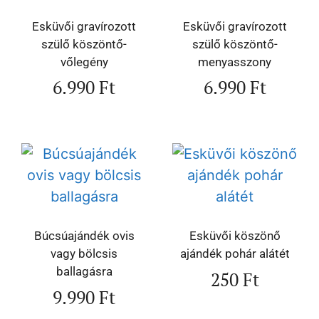
Esküvői gravírozott
Esküvői gravírozott
szülő köszöntő-
szülő köszöntő-
vőlegény
menyasszony
6.990
Ft
6.990
Ft
Búcsúajándék ovis
Esküvői köszönő
vagy bölcsis
ajándék pohár alátét
ballagásra
250
Ft
9.990
Ft