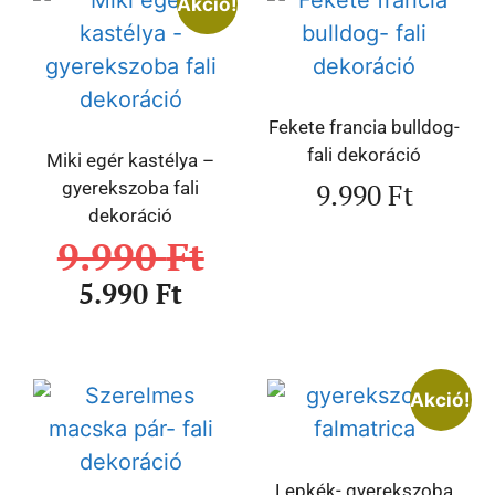
Akció!
Fekete francia bulldog-
fali dekoráció
Miki egér kastélya –
9.990
Ft
gyerekszoba fali
dekoráció
9.990
Ft
5.990
Ft
Akció!
Lepkék- gyerekszoba