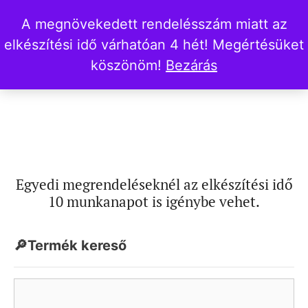
A megnövekedett rendelésszám miatt az
elkészítési idő várhatóan 4 hét! Megértésüket
köszönöm!
Bezárás
Egyedi megrendeléseknél az elkészítési idő
10 munkanapot is igénybe vehet.
🔎Termék kereső