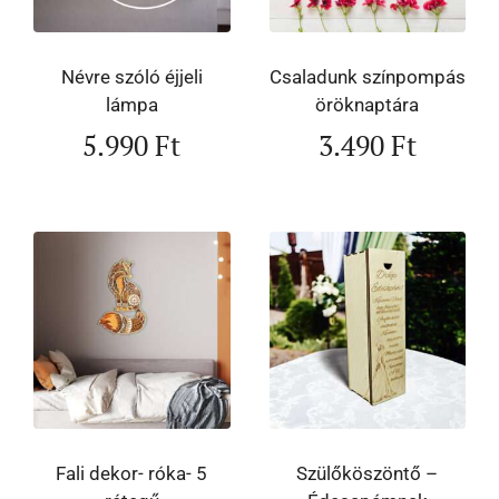
Névre szóló éjjeli
Csaladunk színpompás
lámpa
öröknaptára
5.990
Ft
3.490
Ft
Fali dekor- róka- 5
Szülőköszöntő –