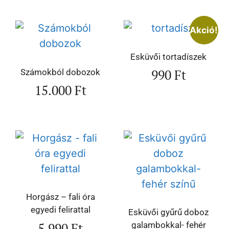
Akció!
Esküvői tortadíszek
990
Ft
Számokból dobozok
15.000
Ft
Horgász – fali óra
egyedi felirattal
Esküvői gyűrű doboz
5.990
Ft
galambokkal- fehér