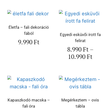
Életfa – fali dekoráció
fából
Egyedi esküvői írott fa
9.990
Ft
felirat
8.990
Ft
–
10.990
Ft
Kapaszkodó macska –
Megérkeztem – ovis
fali óra
tábla