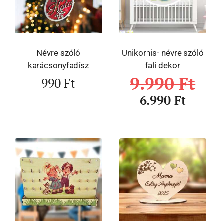
Névre szóló
Unikornis- névre szóló
karácsonyfadísz
fali dekor
9.990
Ft
990
Ft
6.990
Ft