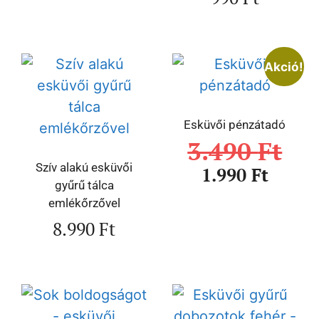
Akció!
Esküvői pénzátadó
3.490
Ft
Szív alakú esküvői
1.990
Ft
gyűrű tálca
emlékőrzővel
8.990
Ft