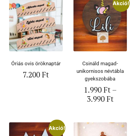
Akció!
Óriás ovis öröknaptár
Csináld magad-
unikornisos névtábla
7.200
Ft
gyekszobába
1.990
Ft
–
3.990
Ft
Akció!