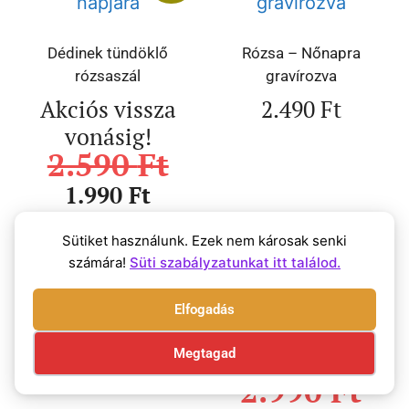
Dédinek tündöklő
Rózsa – Nőnapra
rózsaszál
gravírozva
Akciós vissza
2.490
Ft
vonásig!
2.590
Ft
1.990
Ft
Sütiket használunk. Ezek nem károsak senki
számára!
Süti szabályzatunkat itt találod.
Akció!
Elfogadás
Rózsa – Nőnapra
Megtagad
2.490
Ft
Rózsa – Szeretettel
2.990
Ft