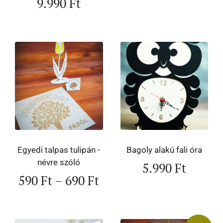
9.990
Ft
Egyedi talpas tulipán -
Bagoly alakú fali óra
névre szóló
5.990
Ft
590
Ft
–
690
Ft