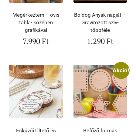
Megérkeztem – ovis
Boldog Anyák napját –
tábla- középen
Gravírozott szív-
grafikával
többféle
7.990
Ft
1.290
Ft
Akció!
Esküvői Ültető és
Befűző formák