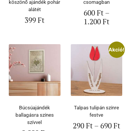
köszönő ajándék pohár
csomagban
alátét
600
Ft
–
399
Ft
1.200
Ft
Akció!
Búcsúajándék
Talpas tulipán színre
ballagásra színes
festve
szívvel
290
Ft
–
690
Ft