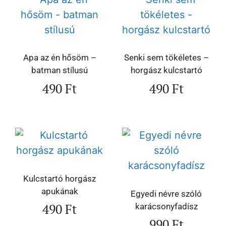
Apa az én hősöm –
Senki sem tökéletes –
batman stílusú
horgász kulcstartó
490
Ft
490
Ft
Kulcstartó horgász
apukának
Egyedi névre szóló
490
Ft
karácsonyfadísz
990
Ft