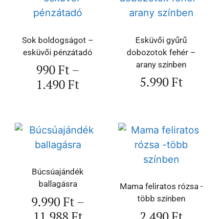
Sok boldogságot –
Esküvői gyűrű
esküvői pénzátadó
dobozotok fehér –
arany színben
990
Ft
–
5.990
Ft
1.490
Ft
Búcsúajándék
ballagásra
Mama feliratos rózsa -
9.990
Ft
–
több színben
11.988
Ft
2.490
Ft