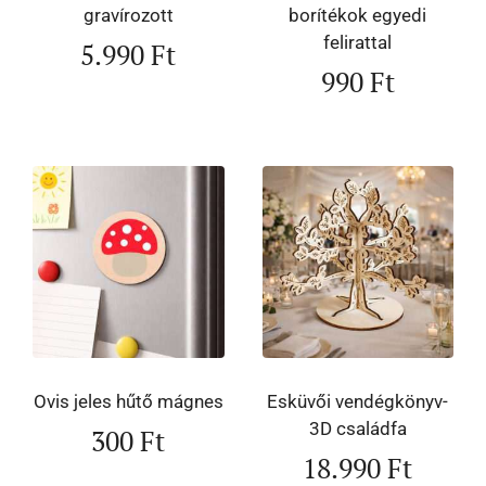
gravírozott
borítékok egyedi
felirattal
5.990
Ft
990
Ft
Ovis jeles hűtő mágnes
Esküvői vendégkönyv-
3D családfa
300
Ft
18.990
Ft