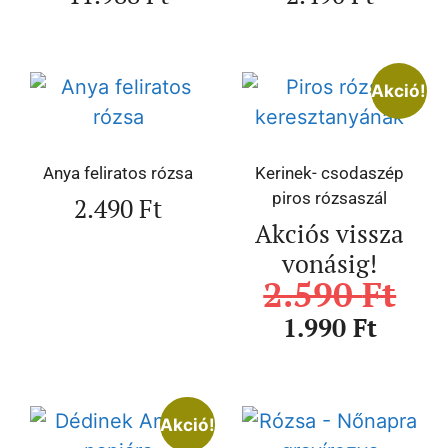
Akció!
Anya feliratos rózsa
Kerinek- csodaszép
piros rózsaszál
2.490
Ft
Akciós vissza
vonásig!
2.590
Ft
1.990
Ft
Akció!