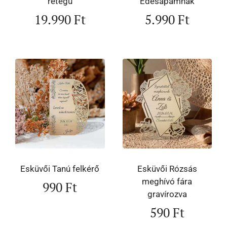
rétegű
Édesapámnak
19.990
Ft
5.990
Ft
Esküvői Tanú felkérő
Esküvői Rózsás
meghívó fára
990
Ft
gravírozva
590
Ft