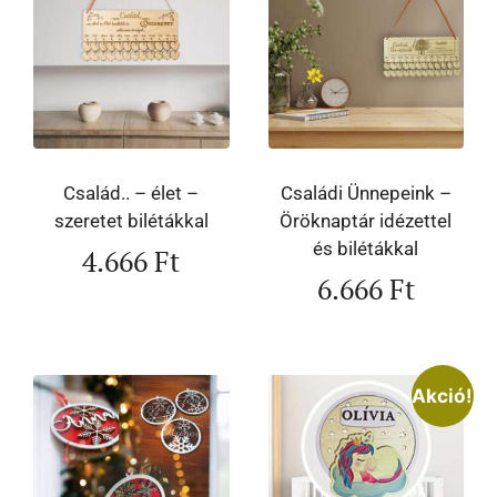
Család.. – élet –
Családi Ünnepeink –
szeretet bilétákkal
Öröknaptár idézettel
és bilétákkal
4.666
Ft
6.666
Ft
Akció!