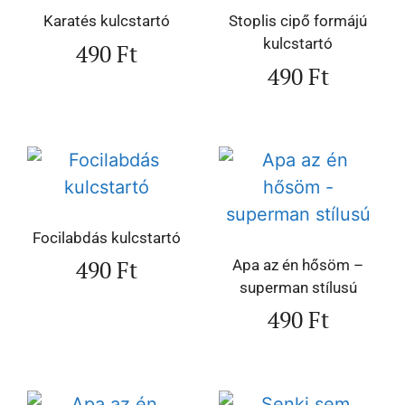
Karatés kulcstartó
Stoplis cipő formájú
kulcstartó
490
Ft
490
Ft
Focilabdás kulcstartó
490
Ft
Apa az én hősöm –
superman stílusú
490
Ft