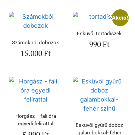
Akció!
Esküvői tortadíszek
990
Ft
Számokból dobozok
15.000
Ft
Horgász – fali óra
egyedi felirattal
Esküvői gyűrű doboz
5.990
Ft
galambokkal- fehér