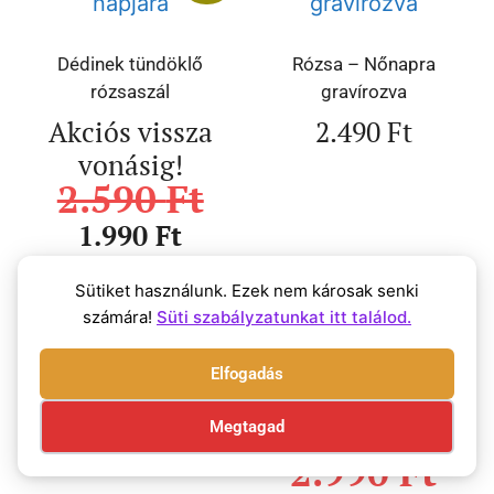
Dédinek tündöklő
Rózsa – Nőnapra
rózsaszál
gravírozva
Akciós vissza
2.490
Ft
vonásig!
2.590
Ft
1.990
Ft
Sütiket használunk. Ezek nem károsak senki
számára!
Süti szabályzatunkat itt találod.
Akció!
Elfogadás
Rózsa – Nőnapra
Megtagad
2.490
Ft
Rózsa – Szeretettel
2.990
Ft