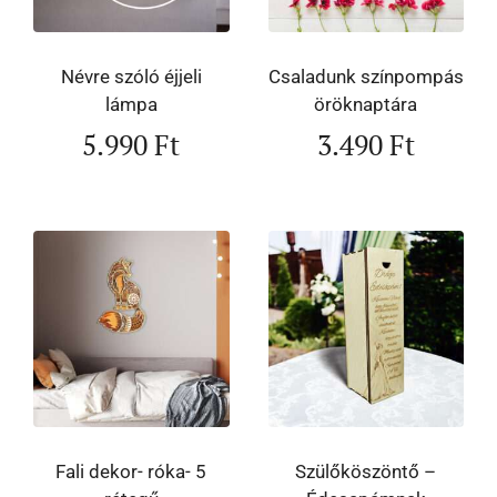
Névre szóló éjjeli
Csaladunk színpompás
lámpa
öröknaptára
5.990
Ft
3.490
Ft
Fali dekor- róka- 5
Szülőköszöntő –