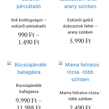
Sok boldogságot –
Esküvői gyűrű
esküvői pénzátadó
dobozotok fehér –
arany színben
990
Ft
–
5.990
Ft
1.490
Ft
Búcsúajándék
ballagásra
Mama feliratos rózsa -
9.990
Ft
–
több színben
11.988
Ft
2.490
Ft