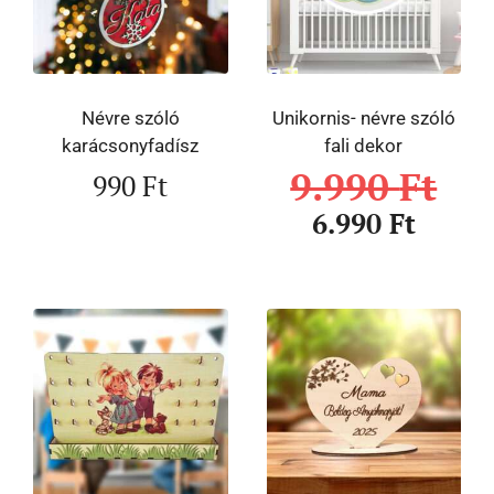
Névre szóló
Unikornis- névre szóló
karácsonyfadísz
fali dekor
9.990
Ft
990
Ft
6.990
Ft