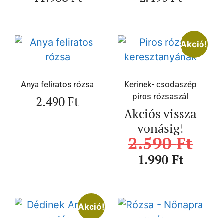
Akció!
Anya feliratos rózsa
Kerinek- csodaszép
piros rózsaszál
2.490
Ft
Akciós vissza
vonásig!
2.590
Ft
1.990
Ft
Akció!