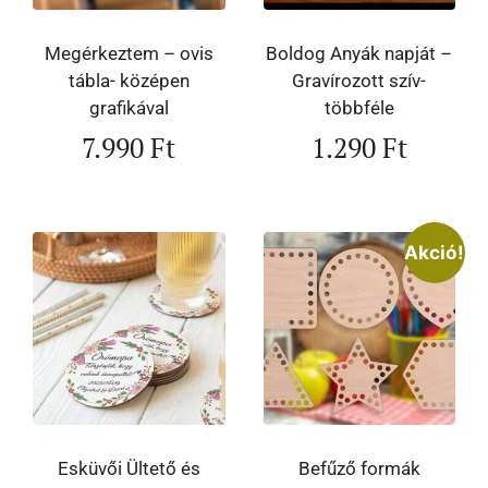
Megérkeztem – ovis
Boldog Anyák napját –
tábla- középen
Gravírozott szív-
grafikával
többféle
7.990
Ft
1.290
Ft
Akció!
Esküvői Ültető és
Befűző formák