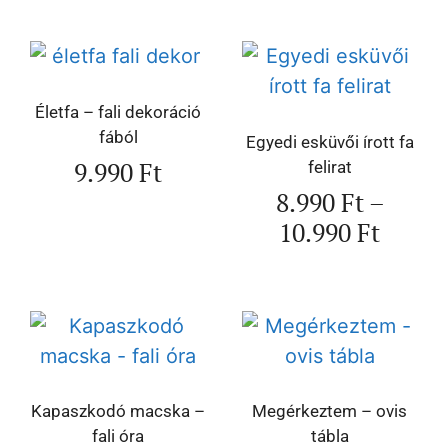
Életfa – fali dekoráció
fából
Egyedi esküvői írott fa
9.990
Ft
felirat
8.990
Ft
–
10.990
Ft
Kapaszkodó macska –
Megérkeztem – ovis
fali óra
tábla