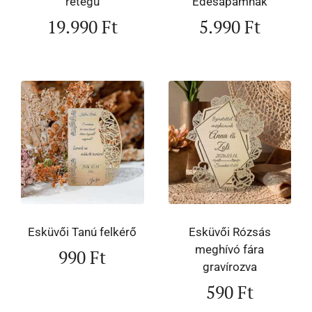
rétegű
Édesapámnak
19.990
Ft
5.990
Ft
Esküvői Tanú felkérő
Esküvői Rózsás
meghívó fára
990
Ft
gravírozva
590
Ft