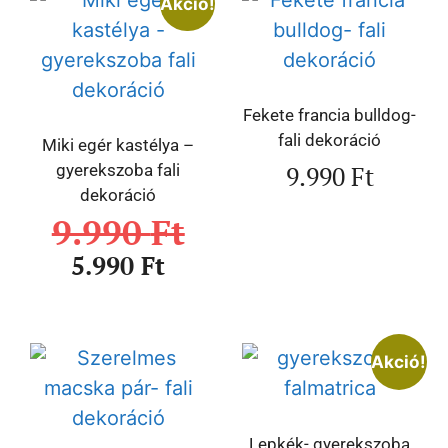
Akció!
Fekete francia bulldog-
fali dekoráció
Miki egér kastélya –
9.990
Ft
gyerekszoba fali
dekoráció
9.990
Ft
5.990
Ft
Akció!
Lepkék- gyerekszoba