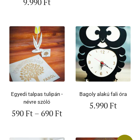
9.990
Ft
Egyedi talpas tulipán -
Bagoly alakú fali óra
névre szóló
5.990
Ft
590
Ft
–
690
Ft