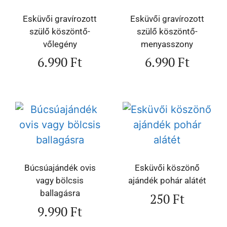
Esküvői gravírozott
Esküvői gravírozott
szülő köszöntő-
szülő köszöntő-
vőlegény
menyasszony
6.990
Ft
6.990
Ft
Búcsúajándék ovis
Esküvői köszönő
vagy bölcsis
ajándék pohár alátét
ballagásra
250
Ft
9.990
Ft