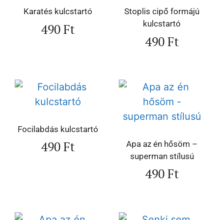
Karatés kulcstartó
Stoplis cipő formájú
kulcstartó
490
Ft
490
Ft
Focilabdás kulcstartó
490
Ft
Apa az én hősöm –
superman stílusú
490
Ft