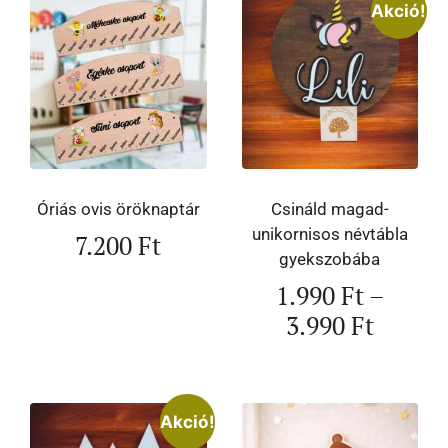
Akció!
Óriás ovis öröknaptár
Csináld magad-
unikornisos névtábla
7.200
Ft
gyekszobába
1.990
Ft
–
3.990
Ft
Akció!