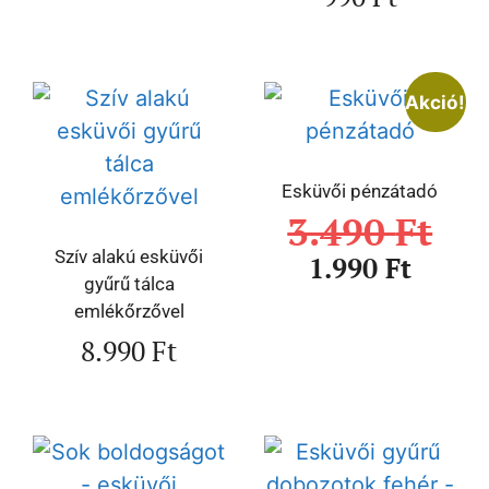
Akció!
Esküvői pénzátadó
3.490
Ft
Szív alakú esküvői
1.990
Ft
gyűrű tálca
emlékőrzővel
8.990
Ft