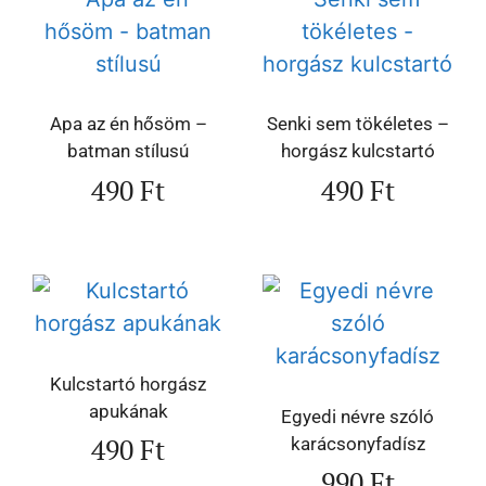
Apa az én hősöm –
Senki sem tökéletes –
batman stílusú
horgász kulcstartó
490
Ft
490
Ft
Kulcstartó horgász
apukának
Egyedi névre szóló
490
Ft
karácsonyfadísz
990
Ft