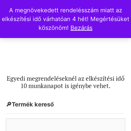
A megnövekedett rendelésszám miatt az
elkészítési idő várhatóan 4 hét! Megértésüket
köszönöm!
Bezárás
Egyedi megrendeléseknél az elkészítési idő
10 munkanapot is igénybe vehet.
🔎Termék kereső