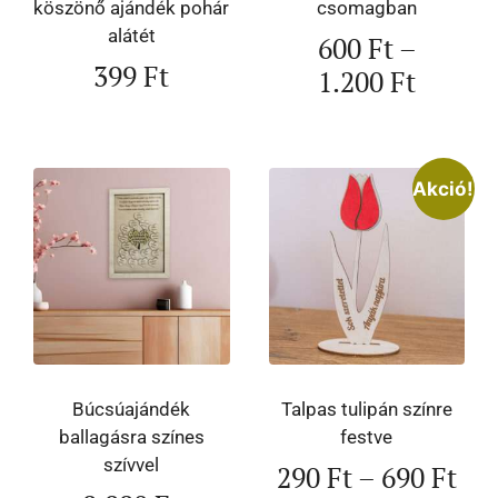
köszönő ajándék pohár
csomagban
alátét
600
Ft
–
399
Ft
1.200
Ft
Akció!
Búcsúajándék
Talpas tulipán színre
ballagásra színes
festve
szívvel
290
Ft
–
690
Ft