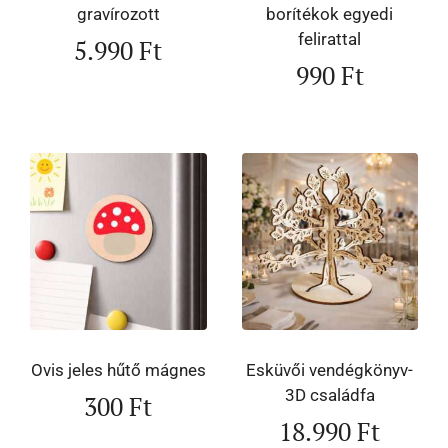
gravírozott
borítékok egyedi
felirattal
5.990
Ft
990
Ft
Ovis jeles hűtő mágnes
Esküvői vendégkönyv-
3D családfa
300
Ft
18.990
Ft