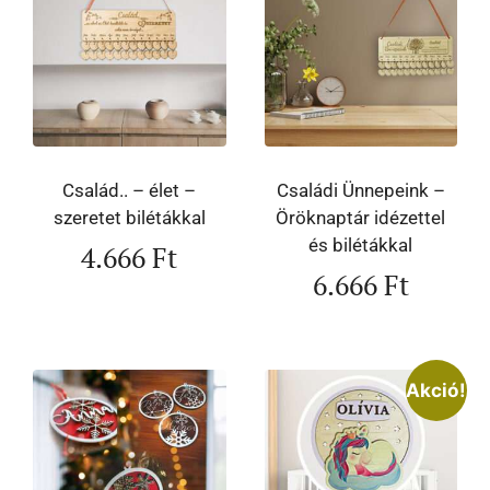
Család.. – élet –
Családi Ünnepeink –
szeretet bilétákkal
Öröknaptár idézettel
és bilétákkal
4.666
Ft
6.666
Ft
Akció!