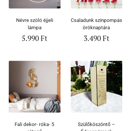
Névre szóló éjjeli
Csaladunk színpompás
lámpa
öröknaptára
5.990
Ft
3.490
Ft
Fali dekor- róka- 5
Szülőköszöntő –