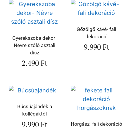
Gőzölgő kávé- fali
dekoráció
Gyerekszoba dekor-
9.990
Ft
Névre szóló asztali
dísz
2.490
Ft
Búcsúajándék a
kollégáktól
9.990
Ft
Horgász- fali dekoráció