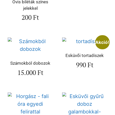
Ovis biléták színes
jelekkel
200
Ft
Akció!
Esküvői tortadíszek
990
Ft
Számokból dobozok
15.000
Ft