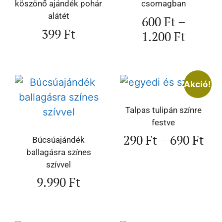
köszönő ajándék pohár
csomagban
alátét
600
Ft
–
399
Ft
1.200
Ft
Akció!
Talpas tulipán színre
festve
290
Ft
–
690
Ft
Búcsúajándék
ballagásra színes
szívvel
9.990
Ft