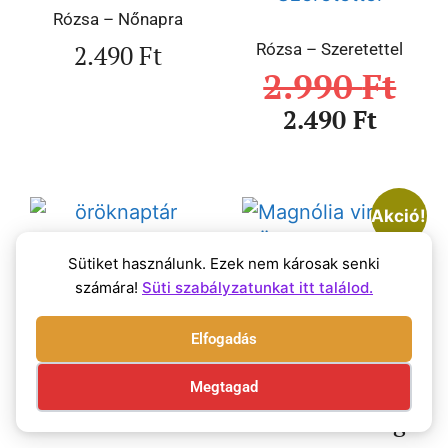
Rózsa – Nőnapra
2.490
Ft
Rózsa – Szeretettel
2.990
Ft
2.490
Ft
Akció!
Sütiket használunk. Ezek nem károsak senki
számára!
Süti szabályzatunkat itt találod.
Levendulás öröknaptár
Magnólia virágos
Öröknaptáratok
3.490
Ft
Elfogadás
3.490
Ft
2.490
Ft
Akciós
Megtagad
vissza vonásig!