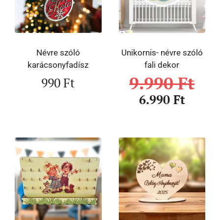
Névre szóló
Unikornis- névre szóló
karácsonyfadísz
fali dekor
9.990
Ft
990
Ft
6.990
Ft