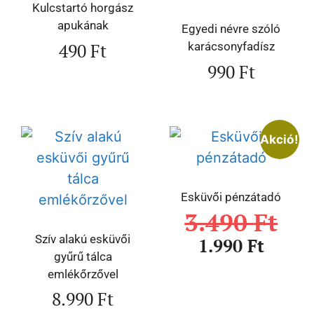
Kulcstartó horgász
apukának
Egyedi névre szóló
490
Ft
karácsonyfadísz
990
Ft
Akció!
Esküvői pénzátadó
3.490
Ft
Szív alakú esküvői
1.990
Ft
gyűrű tálca
emlékőrzővel
8.990
Ft