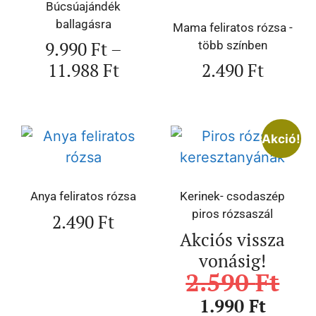
Búcsúajándék
ballagásra
Mama feliratos rózsa -
9.990
Ft
–
több színben
11.988
Ft
2.490
Ft
Akció!
Anya feliratos rózsa
Kerinek- csodaszép
piros rózsaszál
2.490
Ft
Akciós vissza
vonásig!
2.590
Ft
1.990
Ft