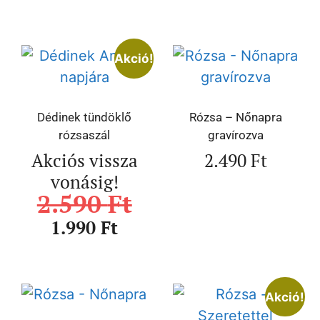
Akció!
Dédinek tündöklő
Rózsa – Nőnapra
rózsaszál
gravírozva
Akciós vissza
2.490
Ft
vonásig!
2.590
Ft
1.990
Ft
Akció!