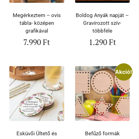
Megérkeztem – ovis
Boldog Anyák napját –
tábla- középen
Gravírozott szív-
grafikával
többféle
7.990
Ft
1.290
Ft
Akció!
Esküvői Ültető és
Befűző formák