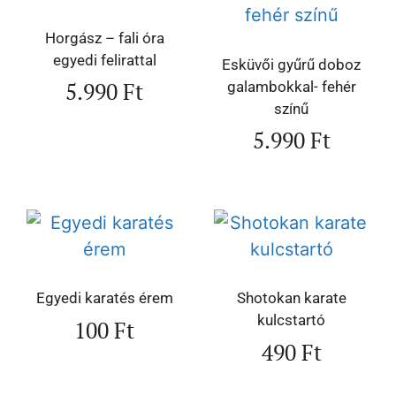
Horgász – fali óra
egyedi felirattal
Esküvői gyűrű doboz
5.990
Ft
galambokkal- fehér
színű
5.990
Ft
Egyedi karatés érem
Shotokan karate
kulcstartó
100
Ft
490
Ft