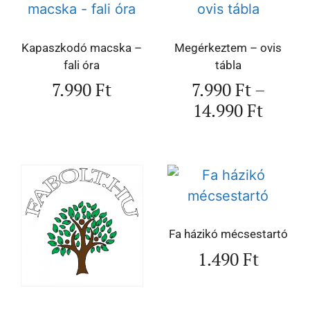
Kapaszkodó macska –
Megérkeztem – ovis
fali óra
tábla
7.990
Ft
7.990
Ft
–
14.990
Ft
Fa házikó mécsestartó
1.490
Ft