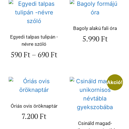
Bagoly alakú fali óra
5.990
Ft
Egyedi talpas tulipán -
névre szóló
590
Ft
–
690
Ft
Akció!
Óriás ovis öröknaptár
7.200
Ft
Csináld magad-