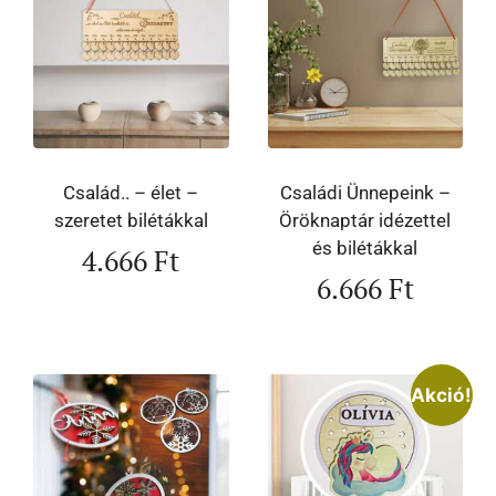
Család.. – élet –
Családi Ünnepeink –
szeretet bilétákkal
Öröknaptár idézettel
és bilétákkal
4.666
Ft
6.666
Ft
Akció!