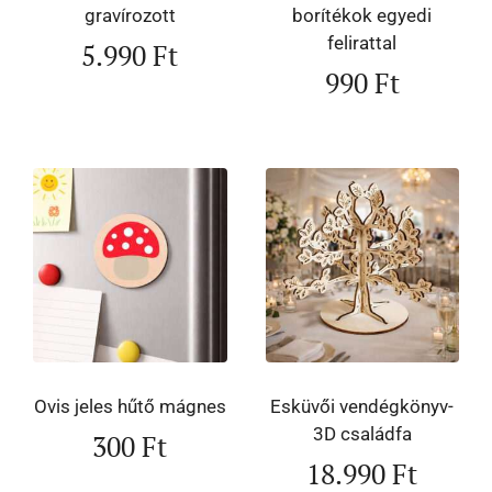
gravírozott
borítékok egyedi
felirattal
5.990
Ft
990
Ft
Ovis jeles hűtő mágnes
Esküvői vendégkönyv-
3D családfa
300
Ft
18.990
Ft