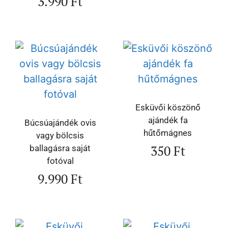
3.990
Ft
Esküvői köszönő
ajándék fa
Búcsúajándék ovis
hűtőmágnes
vagy bölcsis
350
Ft
ballagásra saját
fotóval
9.990
Ft