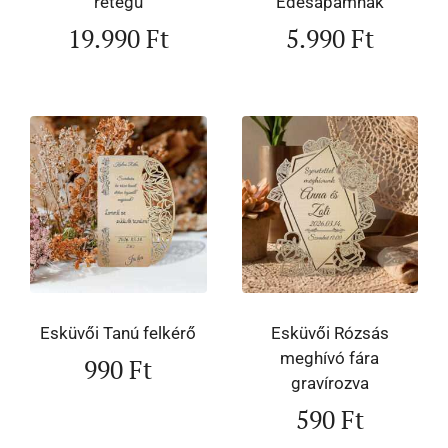
rétegű
Édesapámnak
19.990
Ft
5.990
Ft
Esküvői Tanú felkérő
Esküvői Rózsás
meghívó fára
990
Ft
gravírozva
590
Ft