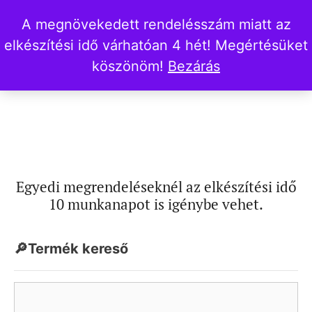
A megnövekedett rendelésszám miatt az
elkészítési idő várhatóan 4 hét! Megértésüket
köszönöm!
Bezárás
Egyedi megrendeléseknél az elkészítési idő
10 munkanapot is igénybe vehet.
🔎Termék kereső