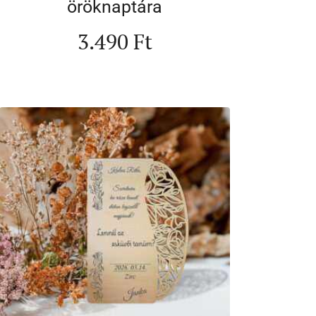
öröknaptára
3.490
Ft