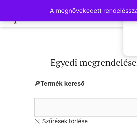
A megnövekedett rendelésszám
Egyedi megrendelések
🔎Termék kereső