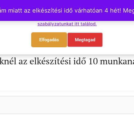
 miatt az elkészítési idő várhatóan 4 hét! M
Főoldal
Összes termék
S
Sütiket használunk. Ezek nem károsak senki számára!
Süti
szabályzatunkat itt találod.
Elfogadás
Megtagad
nél az elkészítési idő 10 munkana