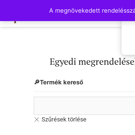
A megnövekedett rendelésszám
Egyedi megrendelések
🔎Termék kereső