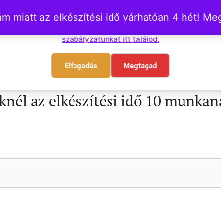
 miatt az elkészítési idő várhatóan 4 hét! M
Főoldal
Összes termék
S
Sütiket használunk. Ezek nem károsak senki számára!
Süti
szabályzatunkat itt találod.
Elfogadás
Megtagad
nél az elkészítési idő 10 munkana