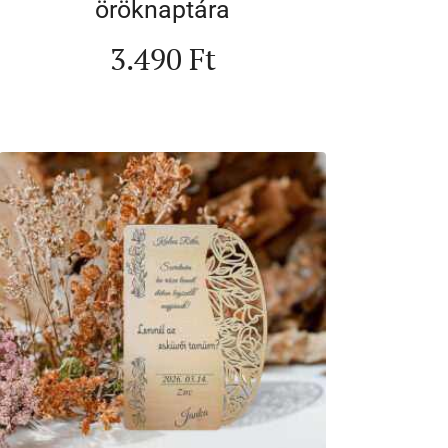
öröknaptára
3.490
Ft