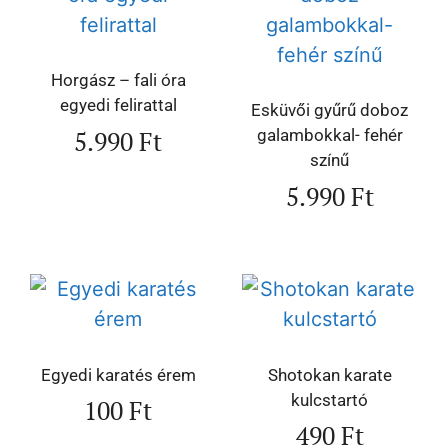
Horgász – fali óra
egyedi felirattal
Esküvői gyűrű doboz
5.990
Ft
galambokkal- fehér
színű
5.990
Ft
Egyedi karatés érem
Shotokan karate
kulcstartó
100
Ft
490
Ft