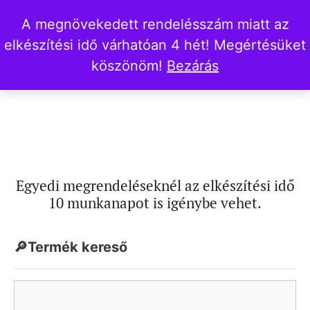
A megnövekedett rendelésszám miatt az
elkészítési idő várhatóan 4 hét! Megértésüket
köszönöm!
Bezárás
Egyedi megrendeléseknél az elkészítési idő
10 munkanapot is igénybe vehet.
🔎Termék kereső