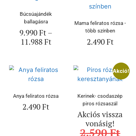
Búcsúajándék
ballagásra
Mama feliratos rózsa -
9.990
Ft
–
több színben
11.988
Ft
2.490
Ft
Akció!
Anya feliratos rózsa
Kerinek- csodaszép
piros rózsaszál
2.490
Ft
Akciós vissza
vonásig!
2.590
Ft