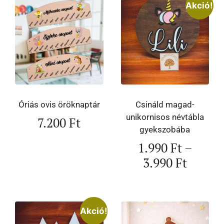
Akció!
Óriás ovis öröknaptár
Csináld magad-
unikornisos névtábla
7.200
Ft
gyekszobába
1.990
Ft
–
3.990
Ft
Akció!