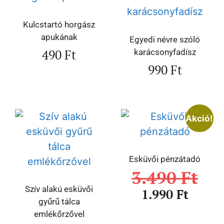
Kulcstartó horgász
apukának
Egyedi névre szóló
490
Ft
karácsonyfadísz
990
Ft
Akció!
Esküvői pénzátadó
3.490
Ft
Szív alakú esküvői
1.990
Ft
gyűrű tálca
emlékőrzővel