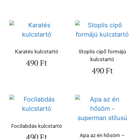
Karatés kulcstartó
Stoplis cipő formájú
kulcstartó
490
Ft
490
Ft
Focilabdás kulcstartó
490
Ft
Apa az én hősöm –