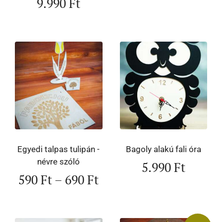
9.990
Ft
Egyedi talpas tulipán -
Bagoly alakú fali óra
névre szóló
5.990
Ft
590
Ft
–
690
Ft