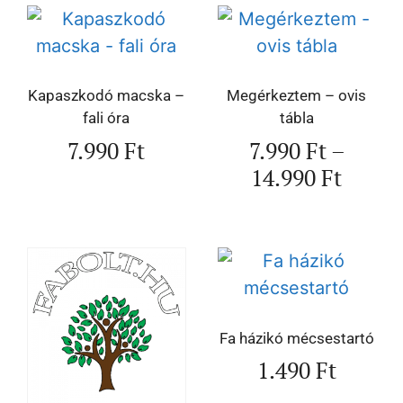
Kapaszkodó macska –
Megérkeztem – ovis
fali óra
tábla
7.990
Ft
7.990
Ft
–
14.990
Ft
Fa házikó mécsestartó
1.490
Ft