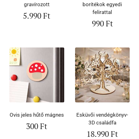
gravírozott
borítékok egyedi
felirattal
5.990
Ft
990
Ft
Ovis jeles hűtő mágnes
Esküvői vendégkönyv-
3D családfa
300
Ft
18.990
Ft