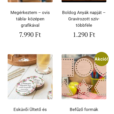
Megérkeztem – ovis
Boldog Anyák napját –
tábla- középen
Gravírozott szív-
grafikával
többféle
7.990
Ft
1.290
Ft
Akció!
Esküvői Ültető és
Befűző formák