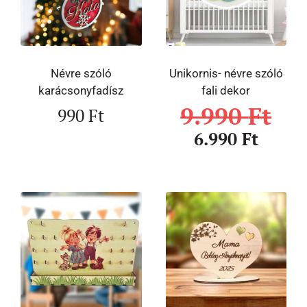
Névre szóló
Unikornis- névre szóló
karácsonyfadísz
fali dekor
9.990
Ft
990
Ft
6.990
Ft