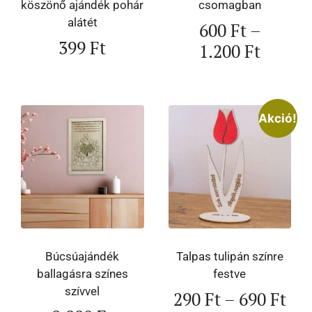
köszönő ajándék pohár
csomagban
alátét
600
Ft
–
399
Ft
1.200
Ft
Akció!
Búcsúajándék
Talpas tulipán színre
ballagásra színes
festve
szívvel
290
Ft
–
690
Ft