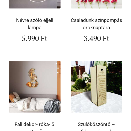
Névre szóló éjjeli
Csaladunk színpompás
lámpa
öröknaptára
5.990
Ft
3.490
Ft
Fali dekor- róka- 5
Szülőköszöntő –