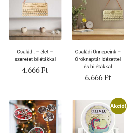
Család.. – élet –
Családi Ünnepeink –
szeretet bilétákkal
Öröknaptár idézettel
és bilétákkal
4.666
Ft
6.666
Ft
Akció!