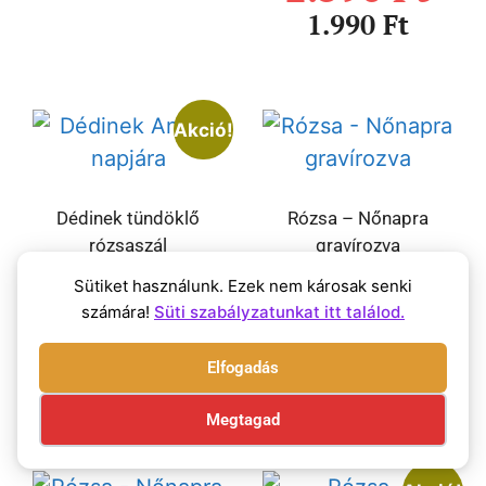
1.990
Ft
Akció!
Dédinek tündöklő
Rózsa – Nőnapra
rózsaszál
gravírozva
Akciós vissza
2.490
Ft
Sütiket használunk. Ezek nem károsak senki
vonásig!
számára!
Süti szabályzatunkat itt találod.
2.590
Ft
Elfogadás
1.990
Ft
Megtagad