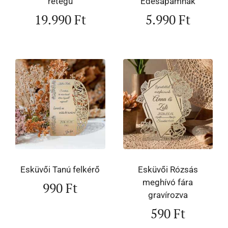
rétegű
Édesapámnak
19.990
Ft
5.990
Ft
Esküvői Tanú felkérő
Esküvői Rózsás
meghívó fára
990
Ft
gravírozva
590
Ft