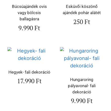
Búcsúajándék ovis
Esküvői köszönő
vagy bölcsis
ajándék pohár alátét
ballagásra
250
Ft
9.990
Ft
Hegyek- fali dekoráció
17.990
Ft
Hungaroring
pályavonal- fali
dekoráció
9.990
Ft